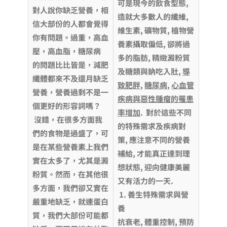
可是現今的飲食型態,
對人說你缺乏營養，相
造就大多數人的纖維,
信大部份的人都會覺得
維生素, 礦物質, 植物營
你有問題。過重，高血
養素攝取偏低, 卻將過
壓，高血脂，糖尿病
多的脂肪, 精緻澱粉質
的問題比比皆是，減肥
及糖類與鈉吃入肚,
導
纖體都來不及還月缺乏
致肥胖
,
糖尿病
,
心血管
營養，營養過剩不是一
疾病與惡性腫瘤的罹患
個更好的形容詞嗎？
率增加
. 對於這些不同
沒錯，在很多方面我
的特殊需求及疾病對
們的食物是過盛了，可
策, 應注意不同的營養
是在某些營養素上我們
補給, 才能真正達到理
實在太多了，尤其是澱
想狀態, 迎向健康美麗
粉質。然而，在其他很
又有活力的一天.
多方面，我們卻又實在
1. 養生特殊需求與營
嚴重地缺乏，就連蛋白
養
質，我們大部份可能都
抗衰老, 體重控制, 預防