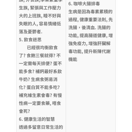
6. 咖啡大腸排毒
生族, 緊張與工作壓力
生病是因為毒素累積的
大的上班族, 睡不好與
過程, 健康重要法則, 先
失眠的人, 容易情緒低
洗腸，後清血. 洗腸的
落及憂鬱者.
功能, 提高腸道健康, 增
5. 飲食迷思
強免疫力, 增強肝臟解
已經很均衡飲食
毒功能, 提升新陳代謝
了? 食飽三餐就得? 不
機能
一定需每天排便? 蛋不
能多食? 補鈣最好系飲
牛奶? 生病食粥易消
化? 蛋白質不能多吃?
補充維生素會毒? 有慢
性病一定要食藥, 唔食
會死?
6. 健康生活的智慧
透過多留意日常生活的