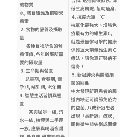
合物, 透過低碳飲食, 降
礦物質
低三高風險, 幫助瘦身.
水, 膳食纖維及植物營
4. 抗疫大軍 ‘C’
養素
抗氧化最強大、增強免
2. 食物的營養及攝取
疫最有力的維生素C,
量
就是最無懈可擊的健康
各種食物所含的營
保護罩大劑量維生素Ｃ
養價值, 各年齡層所需
療法，讓你真正醫病不
要的攝取量
傷身！
3. 生命期與營養
5. 新冠肺炎與腸道細
兒童期, 青春期, 懷
菌的關係
孕期, 哺乳期, 老年期
中大發現新冠患者的腸
4. 智慧生活習慣與營
道內缺乏可調節免疫力
養
的益菌, 八成新冠患者
茶與咖啡一族, 汽
出現「長新冠」症狀 ,
水一族, 抽煙與二手煙
腸道微生態失衡成關鍵
一族, 應酬與喝酒夜貓
族, 外食族,學業繁重學