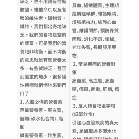
缺乏，更不用說有益脂
貧血, 過敏體質, 生理期
肪酸，維他命C,以及各
經前症候群, 維護眼睛,
種的維生素，礦物質，
增強抵抗力, 維護心血
纖維，我們都出奇地缺
管, 維護關節, 預防骨質
乏。我們的食物是空前
疏鬆, 消化不良, 便秘,
的豐富，可是我們的營
老年失智, 長期服用藥
養絕非均衡，而不均衡
物.
的意思就是有些營養太
2. 常見疾病的營養對
多，有些就缺乏，甚至
策
到嚴重的地步，很多慢
高血壓, 高血脂, 高血
性疾病就悄悄地來到門
糖, 痛風, 超重, 肝病, 癌
口了。
症
1. 人體必備的營養素
3. 反人轉食物金字塔
巨量營養素 – 蛋白質,
(低碳飲食)
醣類(碳水化合物), 脂
引起心血管疾病的真元
肪
兇, 是攝取過多碳水化
微量營養素 – 維生素,